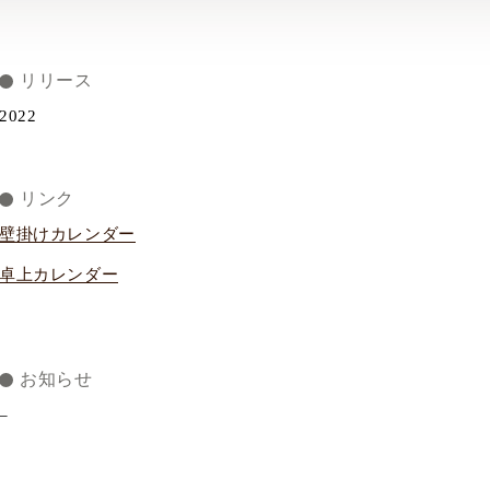
リリース
2022
リンク
壁掛けカレンダー
卓上カレンダー
お知らせ
–