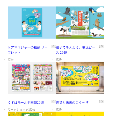
ケアマネジャーの役割 リー
親子で考えよう、環境ピー
フレット
ス 2019
広告
広告
くずはモール学園祭2018
震災と未来のこうべ博
ワークショップ
広告
広告