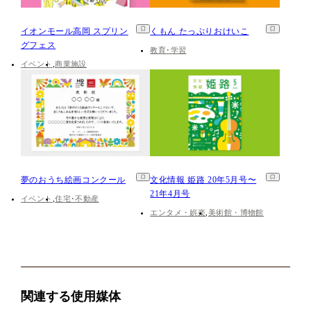
イオンモール高岡 スプリン
くもん たっぷりおけいこ
グフェス
教育･学習
イベント
商業施設
夢のおうち絵画コンクール
文化情報 姫路 20年5月号〜
21年4月号
イベント
住宅･不動産
エンタメ・娯楽
美術館・博物館
関連する使用媒体