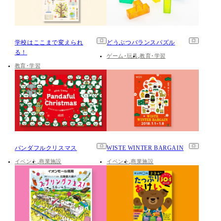
学校はここまで変えられ
どうぶつバランスパズル
る！
ゲーム･玩具
教育･学習
教育･学習
パンダフルクリスマス
WISTE WINTER BARGAIN
イベント
商業施設
イベント
商業施設