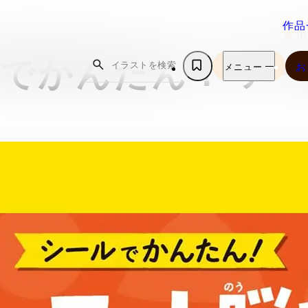
作品
ポ
作品
でかんたん！ ア
イラストを検索
お
メニュー
メニュー
お
ホ
作品一覧
お問い合
私について
よくある
ー
作品一覧
お問い合
オンライ
ブックマーク
私について
問
ム
プライバ
ブックマーク
お知らせ
ョップ
よくある
ホ
テーマ別おす
ポリシー
お知らせ
オンライ
問
ー
すめ作品
プライバ
ョップ
ム
テーマ別おす
ポリシー
すめ作品
Instagram
Youtube
note
X（旧Twitter）