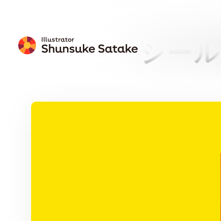
シール
プレゼン
ト
壁紙カレン
ダー
無料ダウンロー
ド