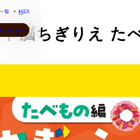
JA
EN
一覧
プラ社
一覧
ート脳ちぎりえ た
問い合わせ
問い合わせ
JA
EN
わせ
ご質
わせ
ンシ
シー
ご質
ンシ
シー
さらに表示