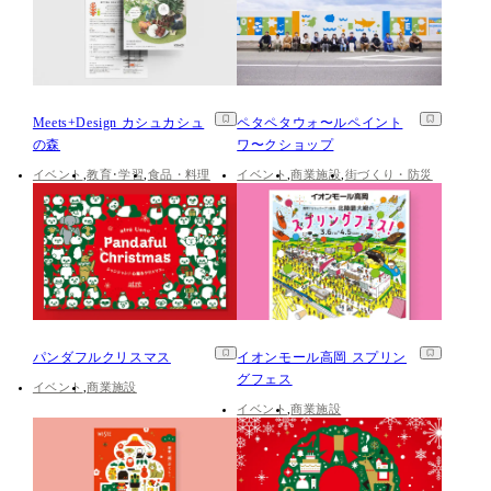
Meets+Design カシュカシュ
ペタペタウォ〜ルペイント
の森
ワ〜クショップ
イベント
教育･学習
食品・料理
イベント
商業施設
街づくり・防災
パンダフルクリスマス
イオンモール高岡 スプリン
グフェス
イベント
商業施設
イベント
商業施設