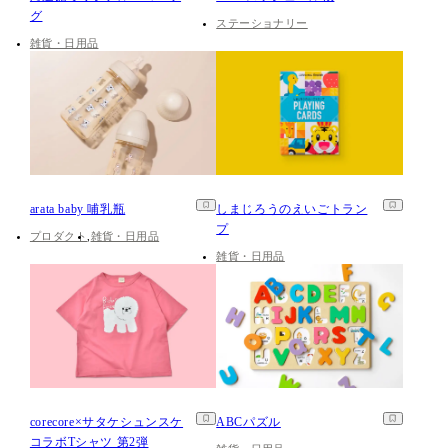
グ
ステーショナリー
雑貨・日用品
arata baby 哺乳瓶
しまじろうのえいごトラン
プ
プロダクト
雑貨・日用品
雑貨・日用品
corecore×サタケシュンスケ
ABCパズル
コラボTシャツ 第2弾