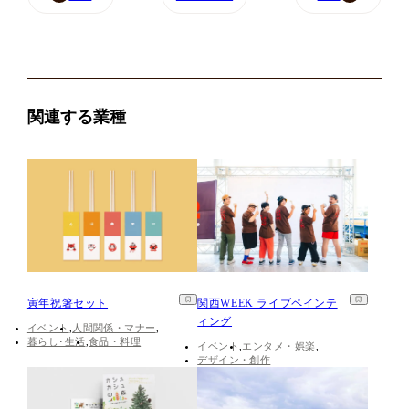
関連する業種
寅年祝箸セット
関西WEEK ライブペインテ
ィング
イベント
人間関係・マナー
暮らし･生活
食品・料理
イベント
エンタメ・娯楽
デザイン・創作