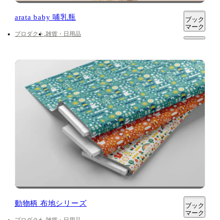
arata baby 哺乳瓶
ブック
マーク
プロダクト
雑貨・日用品
動物柄 布地シリーズ
ブック
マーク
プロダクト
雑貨・日用品