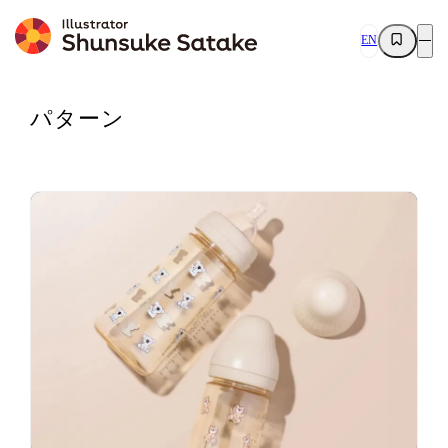
EN
パターン