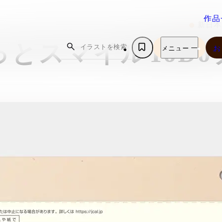
作品
新日本
作品
oっとスマイルToD
イラストを検索
お
メニュー
メニュー
お
ホ
作品一覧
お問い合
私について
よくある
ー
作品一覧
お問い合
オンライ
ブックマーク
私について
問
ム
プライバ
ブックマーク
お知らせ
ョップ
よくある
ホ
テーマ別おす
ポリシー
お知らせ
オンライ
問
ー
すめ作品
プライバ
ョップ
ム
テーマ別おす
ポリシー
すめ作品
Instagram
Youtube
note
X（旧Twitter）