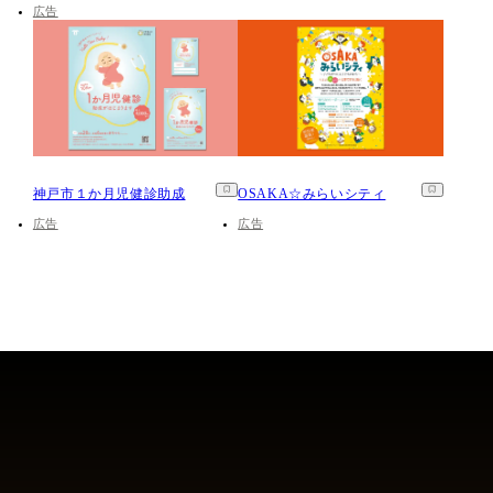
広告
神戸市１か月児健診助成
OSAKA☆みらいシティ
広告
広告