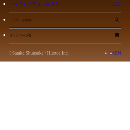
すべてのイラストをみる
367件
イラストを検索
ブックマーク数:
©Satake Shunsuke / Hitotoe Inc.
JA
EN