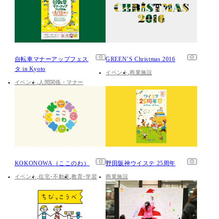
自転車マナーアップフェス
GREEN’S Christmas 2016
タ in Kyoto
イベント
商業施設
イベント
人間関係・マナー
KOKONOWA（ここのわ）
野田阪神ウイステ 25周年
イベント
住宅･不動産
教育･学習
商業施設