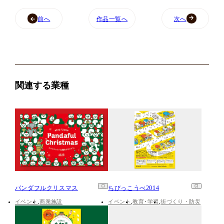
前へ
作品一覧へ
次へ
関連する業種
パンダフルクリスマス
ちびっこうべ2014
イベント
商業施設
イベント
教育･学習
街づくり・防災