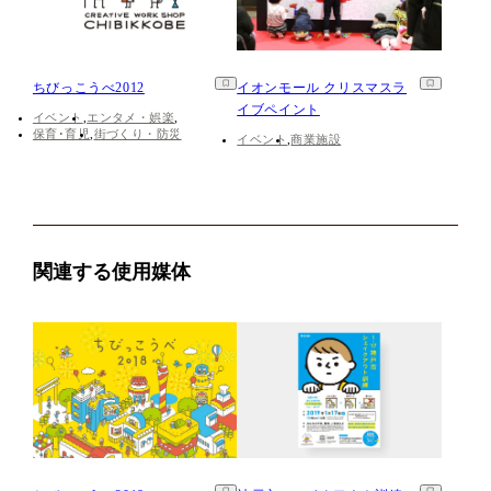
ちびっこうべ2012
イオンモール クリスマスラ
イブペイント
イベント
エンタメ・娯楽
保育･育児
街づくり・防災
イベント
商業施設
関連する使用媒体