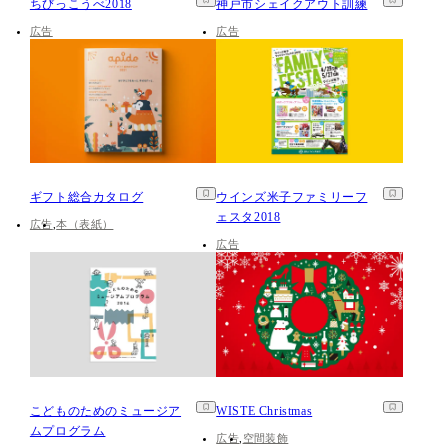
ちびっこうべ2018
神戸市シェイクアウト訓練
広告
広告
ギフト総合カタログ
ウインズ米子ファミリーフ
ェスタ2018
広告
本（表紙）
広告
こどものためのミュージア
WISTE Christmas
ムプログラム
広告
空間装飾