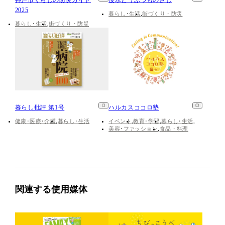
神戸市くらしの防災ガイド
浸水どうぶつものさし
2025
暮らし･生活
街づくり・防災
暮らし･生活
街づくり・防災
暮らし批評 第1号
ハルカスココロ塾
健康･医療･介護
暮らし･生活
イベント
教育･学習
暮らし･生活
美容･ファッション
食品・料理
関連する使用媒体