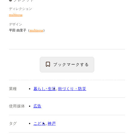
クレジット
ディレクション
multinosa
デザイン
平田 由里子（
multinosa
）
ブックマーク
する
業種
暮らし･生活
街づくり・防災
使用媒体
広告
タグ
こども
神戸