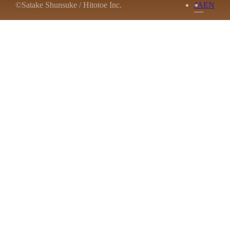
©Satake Shunsuke / Hitotoe Inc.
JA
EN