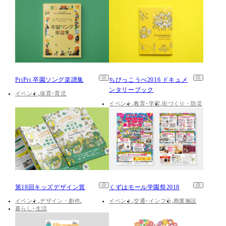
PriPri 卒園ソング楽譜集
ちびっこうべ2016 ドキュメ
ンタリーブック
イベント
保育･育児
イベント
教育･学習
街づくり・防災
第18回キッズデザイン賞
くずはモール学園祭2018
イベント
デザイン・創作
イベント
交通･インフラ
商業施設
暮らし･生活