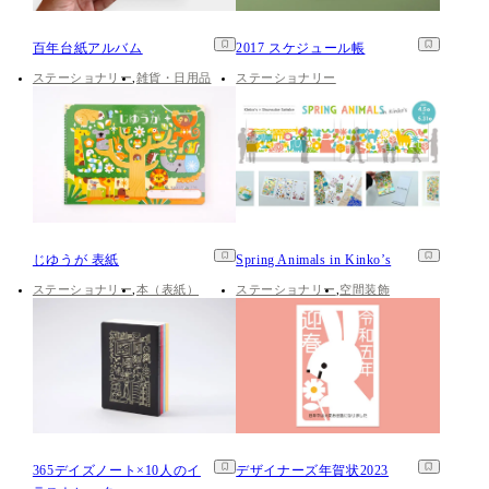
百年台紙アルバム
2017 スケジュール帳
ステーショナリー
雑貨・日用品
ステーショナリー
じゆうが 表紙
Spring Animals in Kinko’s
ステーショナリー
本（表紙）
ステーショナリー
空間装飾
365デイズノート×10人のイ
デザイナーズ年賀状2023