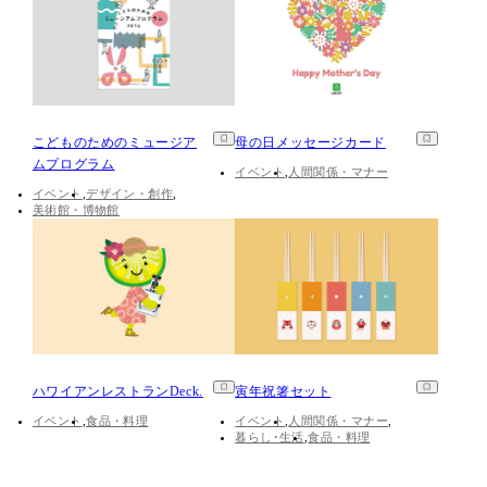
こどものためのミュージア
母の日メッセージカード
ムプログラム
イベント
人間関係・マナー
イベント
デザイン・創作
美術館・博物館
ハワイアンレストランDeck.
寅年祝箸セット
イベント
食品・料理
イベント
人間関係・マナー
暮らし･生活
食品・料理