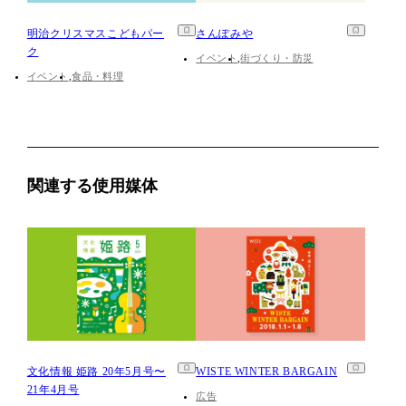
明治クリスマスこどもパー
さんぽみや
ク
イベント
街づくり・防災
イベント
食品・料理
関連する使用媒体
文化情報 姫路 20年5月号〜
WISTE WINTER BARGAIN
21年4月号
広告