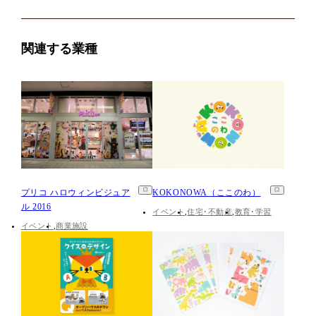
関連する業種
プリコ ハロウィンビジュア
KOKONOWA（ここのわ）
ル 2016
イベント
住宅･不動産
教育･学習
イベント
商業施設