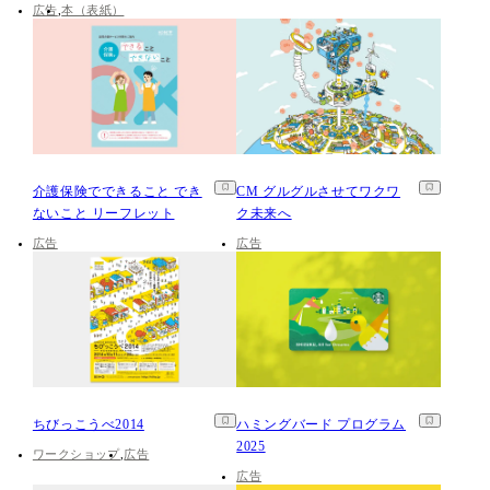
広告
本（表紙）
介護保険でできること でき
CM グルグルさせてワクワ
ないこと リーフレット
ク未来へ
広告
広告
ちびっこうべ2014
ハミングバード プログラム
2025
ワークショップ
広告
広告