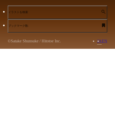
イラストを検索
ブックマーク数:
©Satake Shunsuke / Hitotoe Inc.
JA
EN