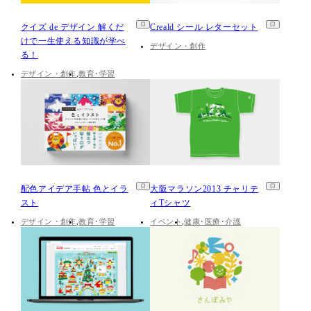
クイズ de デザイン 解くだ
Creald シール レターセット
けで一生使える知識が学べ
デザイン・創作
る！
デザイン・創作
教育･学習
配色アイデア手帖 色とイラ
大阪マラソン2013 チャリテ
スト
ィTシャツ
デザイン・創作
教育･学習
イベント
健康･医療･介護