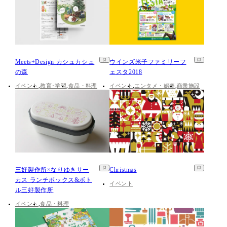
Meets+Design カシュカシュ
ウインズ米子ファミリーフ
の森
ェスタ2018
イベント
教育･学習
食品・料理
イベント
エンタメ・娯楽
商業施設
三好製作所×なりゆきサー
Christmas
カス ランチボックス&ボト
イベント
ル三好製作所
イベント
食品・料理