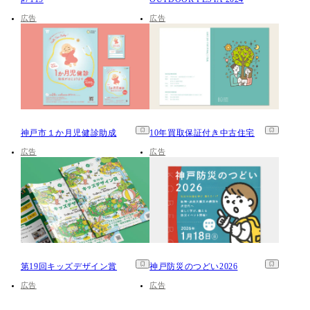
広告
広告
神戸市１か月児健診助成
10年買取保証付き中古住宅
広告
広告
第19回キッズデザイン賞
神戸防災のつどい2026
広告
広告