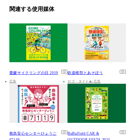
関連する使用媒体
愛媛サイクリングの日 2019
鉄道模型とあそぼう
広告
ロゴ・タイトル
広告
救急安心センターひょうご
BuBuField CAR &
♯7119
OUTDOOR FESTA 2024