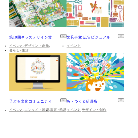
第19回キッズデザイン賞
文具事変 広告ビジュアル
イベント
デザイン・創作
イベント
暮らし･生活
子ども文化コミュニティ
あ・つくる研遊所
イベント
エンタメ・娯楽
教育･学習
イベント
デザイン・創作