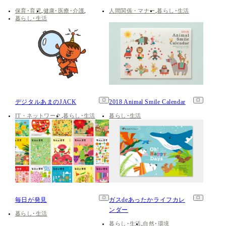
保育･育児
健康･医療･介護
人間関係・マナー
暮らし･生活
暮らし･生活
デジタルあまのJACK
2018 Animal Smile Calendar
IT・ネットワーク
暮らし･生活
暮らし･生活
毎日が発見
ガスdeあったかライフカレ
ンダー
暮らし･生活
暮らし･生活
自然･環境