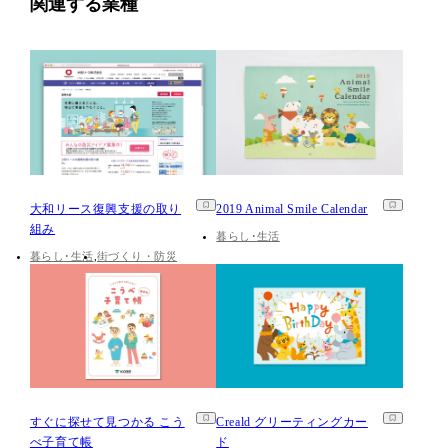
関連する業種
大和リース復興支援の取り
2019 Animal Smile Calendar
組み
暮らし･生活
暮らし･生活
街づくり・防災
すぐに探せて見つかる こう
Creald グリーティングカー
べ子育て帳
ド