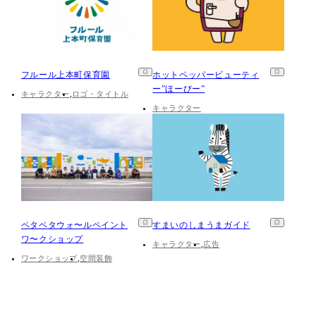
フルール上本町保育園
ホットペッパービューティ
ー”ほーびー”
キャラクター
ロゴ・タイトル
キャラクター
ペタペタウォ〜ルペイント
すまいのしまうまガイド
ワ〜クショップ
キャラクター
広告
ワークショップ
空間装飾