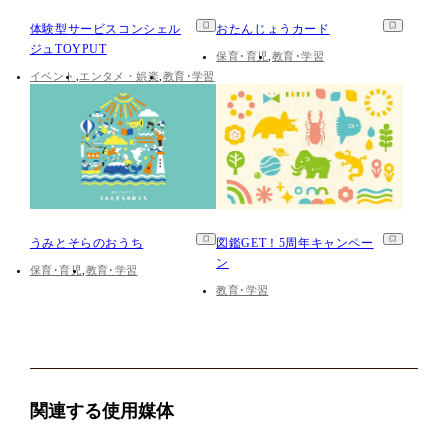
体験型サービスコンシェル
おたんじょうカード
ジュTOYPUT
保育･育児
教育･学習
イベント
エンタメ・娯楽
教育･学習
うみとそらのおうち
図鑑GET！5周年キャンペー
ン
保育･育児
教育･学習
教育･学習
関連する使用媒体