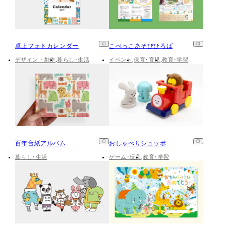
卓上フォトカレンダー
こべっこあそびひろば
デザイン・創作
暮らし･生活
イベント
保育･育児
教育･学習
百年台紙アルバム
おしゃべりシュッポ
暮らし･生活
ゲーム･玩具
教育･学習