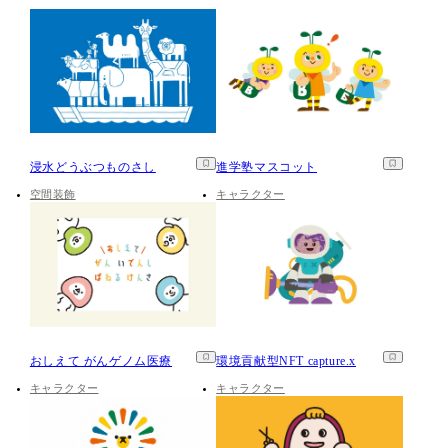
浸水どうぶつものさし
進学塾マスコット
空間装飾
キャラクター
おしえて がんゲノム医療
環境貢献型NFT capture.x
キャラクター
キャラクター