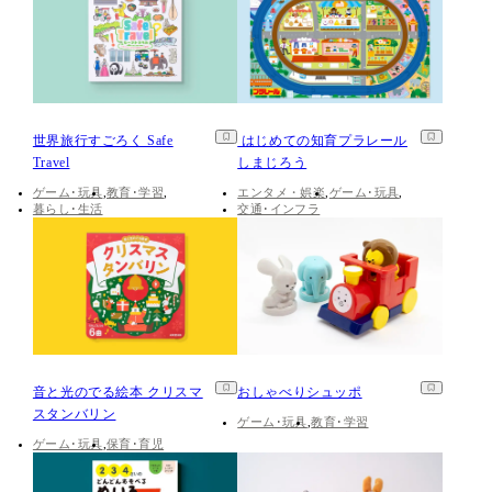
世界旅行すごろく Safe
はじめての知育プラレール
Travel
しまじろう
ゲーム･玩具
教育･学習
エンタメ・娯楽
ゲーム･玩具
暮らし･生活
交通･インフラ
音と光のでる絵本 クリスマ
おしゃべりシュッポ
スタンバリン
ゲーム･玩具
教育･学習
ゲーム･玩具
保育･育児