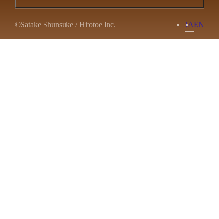
©Satake Shunsuke / Hitotoe Inc.
JA
EN