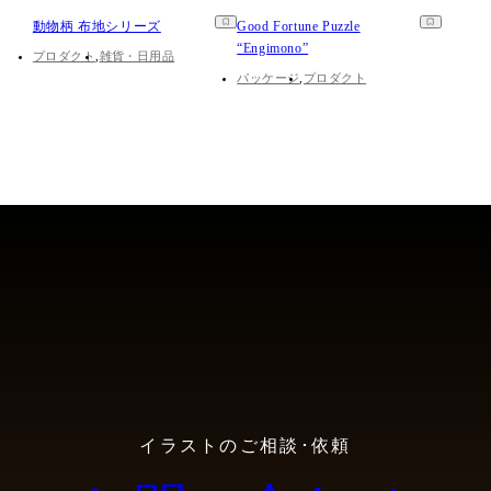
動物柄 布地シリーズ
Good Fortune Puzzle
“Engimono”
プロダクト
雑貨・日用品
パッケージ
プロダクト
イラストのご相談･依頼