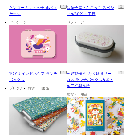
ケンコーミサトっ子 新パッ
駄菓子屋さんごっこ スペシ
ケージ
ャルBOX １丁目
パッケージ
パッケージ
TOYU インドネシア ランチ
三好製作所×なりゆきサー
ボックス
カス ランチボックス&ボト
ル三好製作所
プロダクト
雑貨・日用品
雑貨・日用品