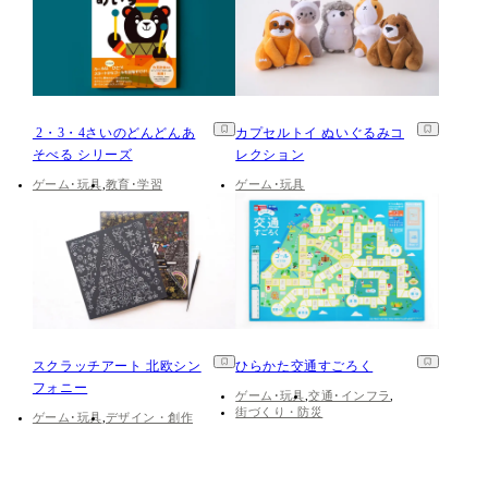
2・3・4さいのどんどんあ
カプセルトイ ぬいぐるみコ
そべる シリーズ
レクション
ゲーム･玩具
教育･学習
ゲーム･玩具
スクラッチアート 北欧シン
ひらかた交通すごろく
フォニー
ゲーム･玩具
交通･インフラ
街づくり・防災
ゲーム･玩具
デザイン・創作