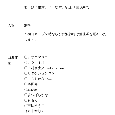
地下鉄「根津」「千駄木」駅より徒歩約7分
無料
入場
＊初日オープン時ならびに混雑時は整理券を配布いた
します。
〇アサバマリエ
出展作
〇カツキミオ
家
〇上村奈央／naokamimura
〇サタケシュンスケ
〇てらおかなつみ
〇本田亮
〇macco
〇まつばらかな
〇ももろ
〇吉岡ゆうこ
（五十音順）