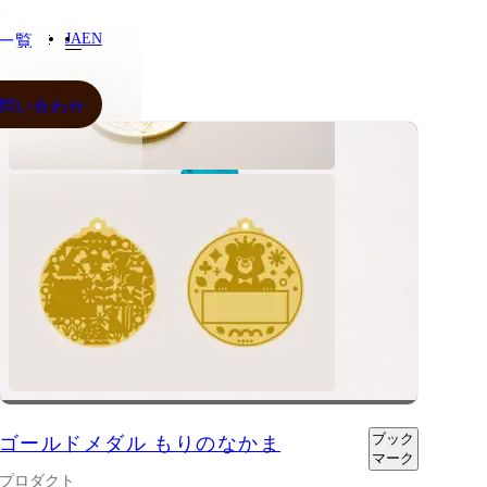
JA
EN
一覧
一覧
問い合わせ
問い合わせ
JA
EN
わせ
ご質
わせ
ンシ
シー
ご質
ンシ
シー
さらに表示
ブック
ゴールドメダル もりのなかま
マーク
プロダクト