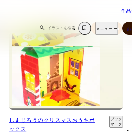
作品
作品
イラストを検索
お
メニュー
メニュー
お
ホ
作品一覧
お問い合
私について
よくある
ー
作品一覧
お問い合
オンライ
ブックマーク
私について
問
ム
プライバ
ブックマーク
お知らせ
ョップ
よくある
ホ
テーマ別おす
ポリシー
お知らせ
オンライ
問
ー
すめ作品
プライバ
ョップ
ム
テーマ別おす
ポリシー
すめ作品
Instagram
Youtube
note
X（旧Twitter）
ブック
しまじろうのクリスマスおうちボ
マーク
ックス