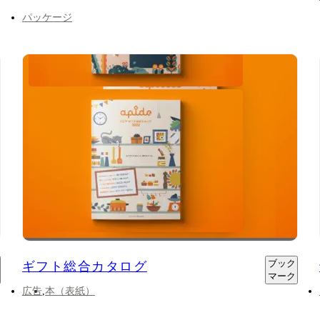
パッケージ
ブック
ギフト総合カタログ
マーク
広告
本（表紙）