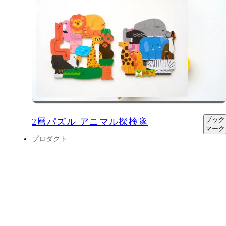
ブック
2層パズル アニマル探検隊
マーク
プロダクト