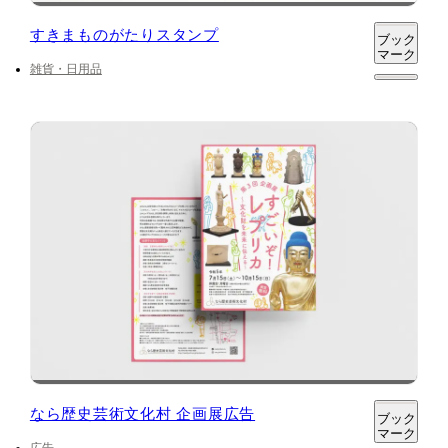
すきまものがたりスタンプ
ブック
マーク
雑貨・日用品
なら歴史芸術文化村 企画展広告
ブック
マーク
広告