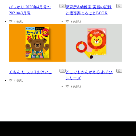
ぴっかり 2020年4月号〜
保育所&幼稚園 実習の記録
2021年3月号
と指導案まるごとBOOK
本（表紙）
本（表紙）
くもん たっぷりおけいこ
どこでもかんがえる あそび
シリーズ
本（表紙）
本（表紙）