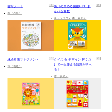
書写ノート
角川の集める図鑑GET! あ
そべる算数
本（表紙）
キャラクター
本（表紙）
継続看護マネジメント
クイズ de デザイン 解くだ
けで一生使える知識が学べ
本（表紙）
る！
本（表紙）