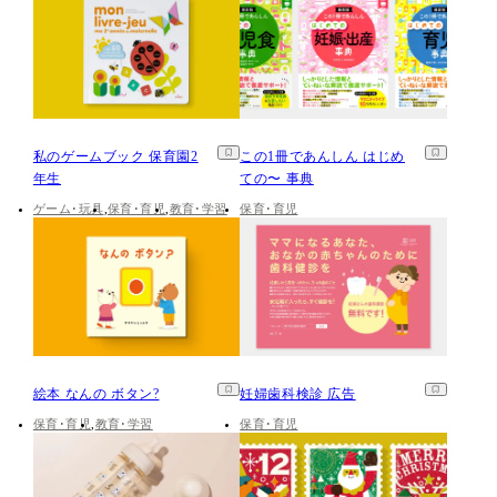
私のゲームブック 保育園2
この1冊であんしん はじめ
年生
ての〜 事典
ゲーム･玩具
保育･育児
教育･学習
保育･育児
絵本 なんの ボタン?
妊婦歯科検診 広告
保育･育児
教育･学習
保育･育児