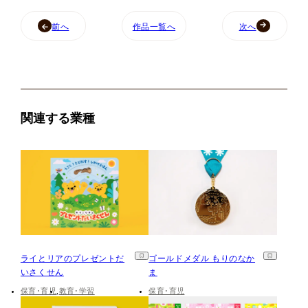
前へ
作品一覧へ
次へ
関連する業種
ライとリアのプレゼントだ
ゴールドメダル もりのなか
いさくせん
ま
保育･育児
教育･学習
保育･育児