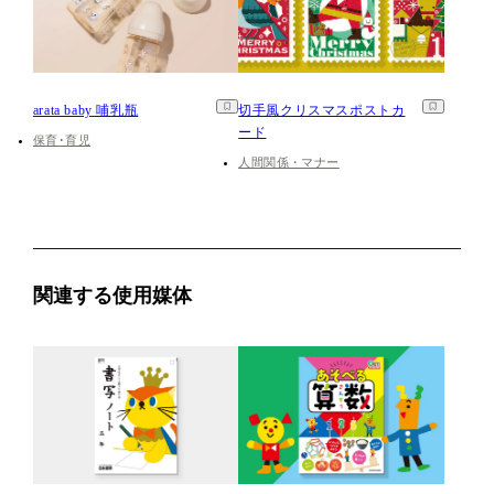
arata baby 哺乳瓶
切手風クリスマスポストカ
ード
保育･育児
人間関係・マナー
関連する使用媒体